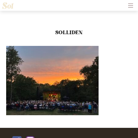
Hem
Om Solliden Sessions
Frågor och Svar
Biljetter
SOLLIDEN
Servering
Nyheter
Historik
Kontakt