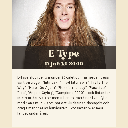
E-Type
17 juli kl. 20.00
E-Type slog igenom under 90-talet och har sedan dess
varit en trogen ”hitmaskin” med låtar som ”This Is The
Way”, ”Here I Go Again”, ”Russian Lullaby”, ”Paradise”,
”Life”, ”Angels Crying”, ”Campione 2000″… och listan tar
inte slut där. Välkommen till en extraordinär kväll fylld
med hans musik som har ägt klubbarnas dansgolv och
dragit mängder av åskådare till konserter över hela
landet under åren.