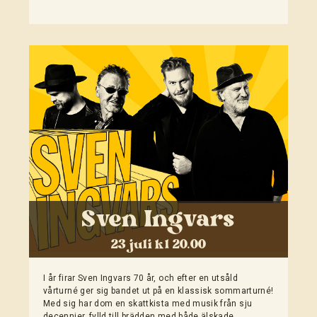
Sven Ingvars
23 juli kl 20.00
I år firar Sven Ingvars 70 år, och efter en utsåld
vårturné ger sig bandet ut på en klassisk sommarturné!
Med sig har dom en skattkista med musik från sju
decennier, fylld till brädden med både älskade