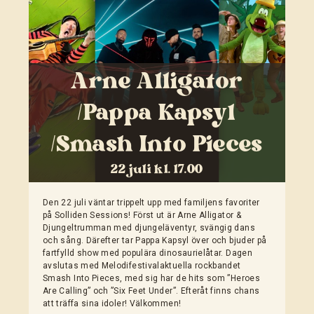
Arne Alligator
/Pappa Kapsyl
/Smash Into Pieces
22 juli kl. 17.00
Den 22 juli väntar trippelt upp med familjens favoriter
på Solliden Sessions! Först ut är Arne Alligator &
Djungeltrumman med djungeläventyr, svängig dans
och sång. Därefter tar Pappa Kapsyl över och bjuder på
fartfylld show med populära dinosaurielåtar. Dagen
avslutas med Melodifestivalaktuella rockbandet
Smash Into Pieces, med sig har de hits som ”Heroes
Are Calling” och ”Six Feet Under”. Efteråt finns chans
att träffa sina idoler! Välkommen!