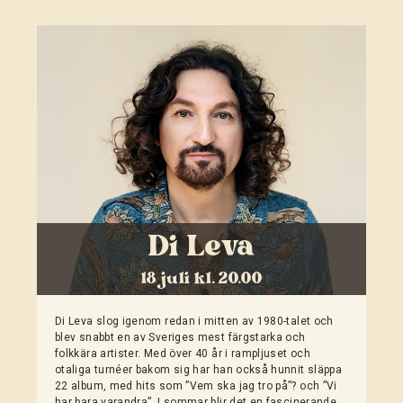
Di Leva
18 juli kl. 20.00
Di Leva slog igenom redan i mitten av 1980-talet och
blev snabbt en av Sveriges mest färgstarka och
folkkära artister. Med över 40 år i rampljuset och
otaliga turnéer bakom sig har han också hunnit släppa
22 album, med hits som ”Vem ska jag tro på”? och ”Vi
har bara varandra”. I sommar blir det en fascinerande