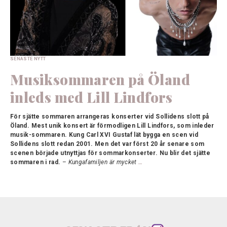
SENASTE NYTT
Musiksommaren på Öland
inleds med Lill Lindfors
För sjätte sommaren arrangeras konserter vid Sollidens slott på
Öland. Mest
unik konsert är förmodligen Lill Lindfors, som inleder
musik-sommaren. Kung Carl XVI Gustaf lät bygga en scen vid
Sollidens slott redan 2001. Men det var först 20 år senare som
scenen började utnyttjas för sommarkonserter. Nu blir det sjätte
sommaren i rad.
–
Kungafamiljen är mycket
…