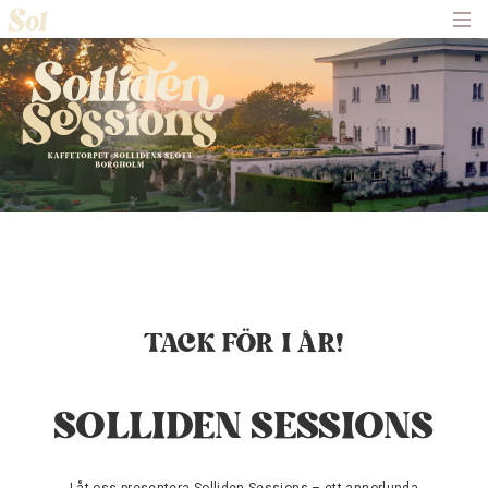
Hem
Om Solliden Sessions
Frågor och Svar
Biljetter
Servering
Nyheter
Historik
Kontakt
TACK FÖR I ÅR!
SOLLIDEN SESSIONS