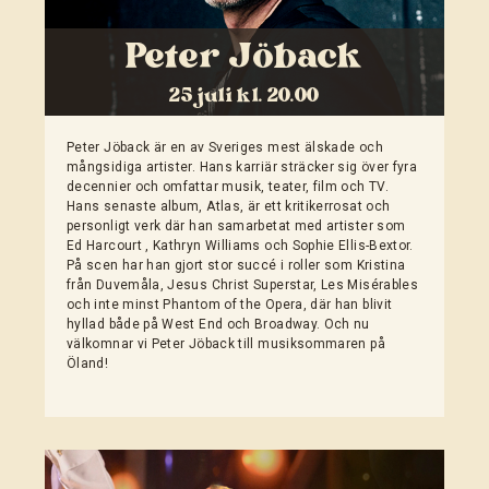
Peter Jöback
25 juli kl. 20.00
Peter Jöback är en av Sveriges mest älskade och
mångsidiga artister. Hans karriär sträcker sig över fyra
decennier och omfattar musik, teater, film och TV.
Hans senaste album, Atlas, är ett kritikerrosat och
personligt verk där han samarbetat med artister som
Ed Harcourt , Kathryn Williams och Sophie Ellis-Bextor.
På scen har han gjort stor succé i roller som Kristina
från Duvemåla, Jesus Christ Superstar, Les Misérables
och inte minst Phantom of the Opera, där han blivit
hyllad både på West End och Broadway. Och nu
välkomnar vi Peter Jöback till musiksommaren på
Öland!