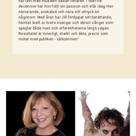
har levt med musiken sedan tonåren. I över tre
decennier har hon följt sin passion och står idag mer
närvarande, avskalad och nära sitt uttryck än
någonsin. Med åren har Jill fördjupat sitt berättande,
hämtat kraft ur livets svängar och skrivit sånger som
speglar både nuet och erfarenheterna längs vägen.
Resultatet är innerligt, starkt och äkta, precis som
mötet med publiken - välkommen!