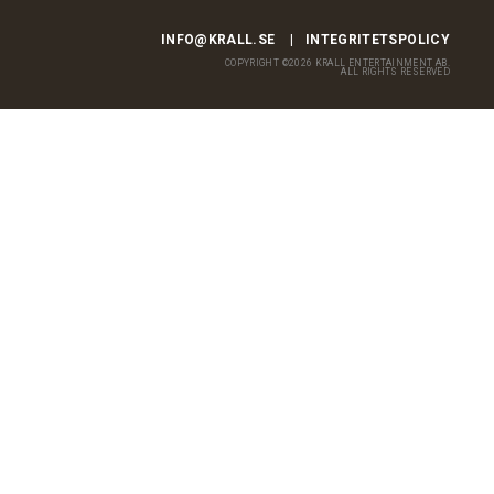
INFO@KRALL.SE
INTEGRITETSPOLICY
COPYRIGHT ©2026 KRALL ENTERTAINMENT AB.
ALL RIGHTS RESERVED