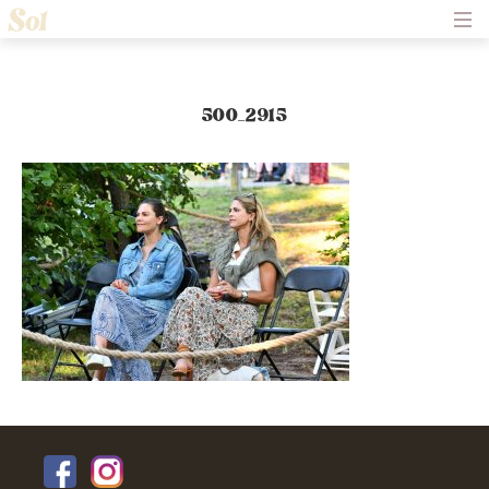
Hem
Om Solliden Sessions
Frågor och Svar
Biljetter
500_2915
Servering
Nyheter
Historik
Kontakt