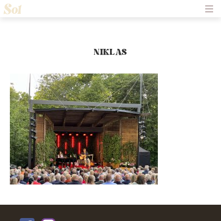
Hem
Om Solliden Sessions
Frågor och Svar
Biljetter
NIKLAS
Servering
Nyheter
Historik
Kontakt