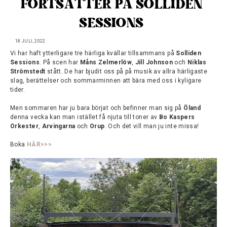
FORTSÄTTER PÅ SOLLIDEN 
SESSIONS
18 JULI, 2022
Vi har haft ytterligare tre härliga kvällar tillsammans på
Solliden
Sessions
. På scen har
Måns Zelmerlöw
,
Jill Johnson
och
Niklas
Strömstedt
stått. De har bjudit oss på på musik av allra härligaste
slag, berättelser och sommarminnen att bära med oss i kyligare
tider.
Men sommaren har ju bara börjat och befinner man sig på
Öland
denna vecka kan man istället få njuta till toner av
Bo Kaspers
Orkester
,
Arvingarna
och
Orup
. Och det vill man ju inte missa!
Boka
HÄR>>>