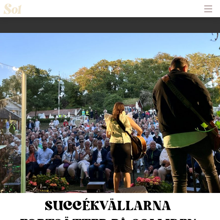
Hem
Om Solliden Sessions
Frågor och Svar
Biljetter
Servering
Nyheter
Historik
Kontakt
SUCCÉKVÄLLARNA 