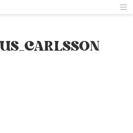
Hem
Om Solliden Sessions
Frågor och Svar
Biljetter
CUS_CARLSSON
Servering
Nyheter
Historik
Kontakt