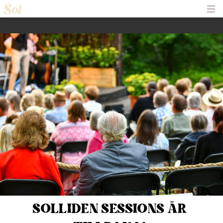
Hem
Om Solliden Sessions
Frågor och Svar
Biljetter
Servering
Nyheter
Historik
Kontakt
SOLLIDEN SESSIONS ÄR 