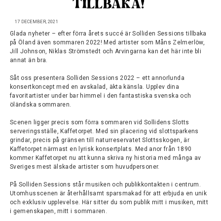
TILLBAKA!
17 DECEMBER, 2021
Glada nyheter – efter förra årets succé är Solliden Sessions tillbaka
på Öland även sommaren 2022! Med artister som Måns Zelmerlöw,
Jill Johnson, Niklas Strömstedt och Arvingarna kan det här inte bli
annat än bra.
Såt oss presentera Solliden Sessions 2022 – ett annorlunda
konsertkoncept med en avskalad, äkta känsla. Upplev dina
favoritartister under bar himmel i den fantastiska svenska och
öländska sommaren.
Scenen ligger precis som förra sommaren vid Sollidens Slotts
serveringsställe, Kaffetorpet. Med sin placering vid slottsparkens
grindar, precis på gränsen till naturreservatet Slottsskogen, är
Kaffetorpet närmast en lyrisk konsertplats. Med anor från 1890
kommer Kaffetorpet nu att kunna skriva ny historia med många av
Sveriges mest älskade artister som huvudpersoner.
På Solliden Sessions står musiken och publikkontakten i centrum.
Utomhusscenen är återhållsamt sparsmakad för att erbjuda en unik
och exklusiv upplevelse. Här sitter du som publik mitt i musiken, mitt
i gemenskapen, mitt i sommaren.