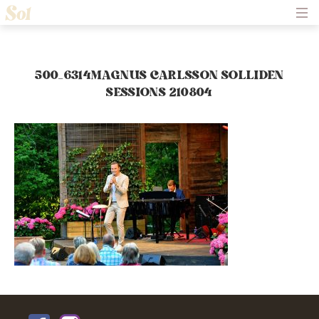
Hem
Om Solliden Sessions
Frågor och Svar
Biljetter
500_6314MAGNUS CARLSSON SOLLIDEN
Servering
SESSIONS 210804
Nyheter
Historik
Kontakt