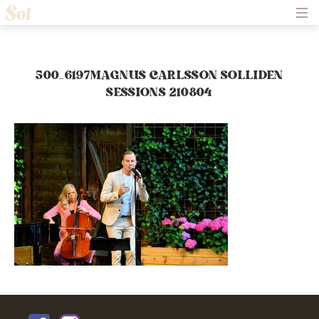
Hem
Om Solliden Sessions
Frågor och Svar
Biljetter
500_6197MAGNUS CARLSSON SOLLIDEN
Servering
SESSIONS 210804
Nyheter
Historik
Kontakt