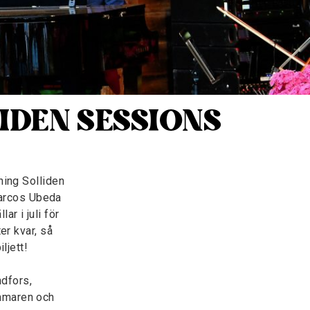
IDEN SESSIONS
ning Solliden
arcos Ubeda
r i juli för
er kvar, så
ljett!
ndfors,
ommaren och