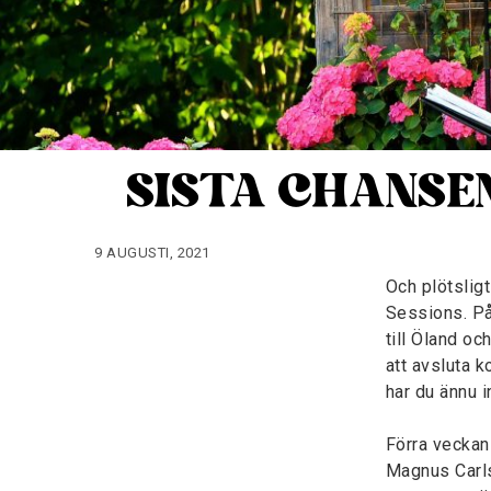
SISTA CHANSE
9 AUGUSTI, 2021
Och plötslig
Sessions. P
till Öland oc
att avsluta k
har du ännu i
Förra veckan 
Magnus Carls