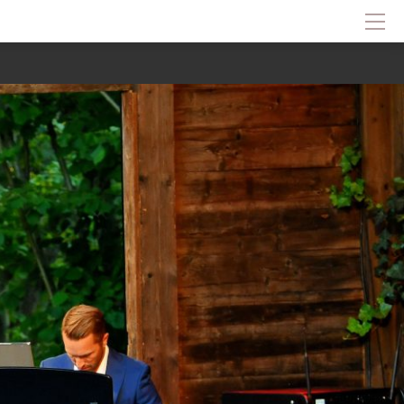
Hem
Om Solliden Sessions
Frågor och Svar
Biljetter
Servering
Nyheter
Historik
Kontakt