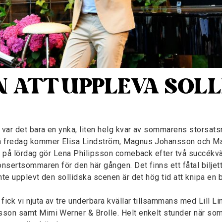
N ATT UPPLEVA SOLL
t var det bara en ynka, liten helg kvar av sommarens storsats
å fredag kommer Elisa Lindström, Magnus Johansson och M
h på lördag gör Lena Philipsson comeback efter två succékvälla
onsertsommaren för den här gången. Det finns ett fåtal biljett
nte upplevt den sollidska scenen är det hög tid att knipa en bi
fick vi njuta av tre underbara kvällar tillsammans med Lill Li
son samt Mimi Werner & Brolle. Helt enkelt stunder när s