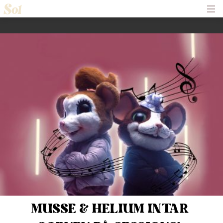
Hem
Om Solliden Sessions
Frågor och Svar
Biljetter
Servering
Nyheter
Historik
Kontakt
MUSSE & HELIUM INTAR 