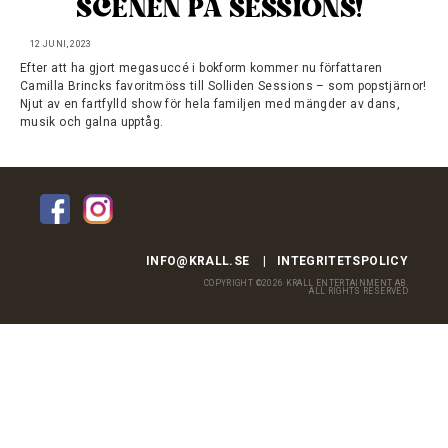
SCENEN PÅ SESSIONS!
12 JUNI, 2023
Efter att ha gjort megasuccé i bokform kommer nu
författaren
Camilla Brincks favoritmöss till Solliden Sessions – som popstjärnor!
Njut av en fartfylld show för hela familjen med mängder av dans,
musik och galna upptåg.
INFO@KRALL.SE
INTEGRITETSPOLICY
COPYRIGHT ©2026 KRALL ENTERTAINMENT AB.
ALL RIGHTS RESERVED