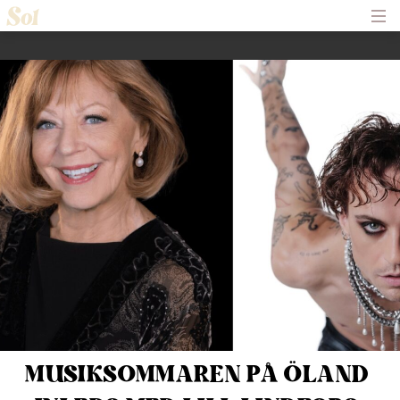
Hem
Om Solliden Sessions
Frågor och Svar
Biljetter
Servering
Nyheter
Historik
Kontakt
MUSIKSOMMAREN PÅ ÖLAND 