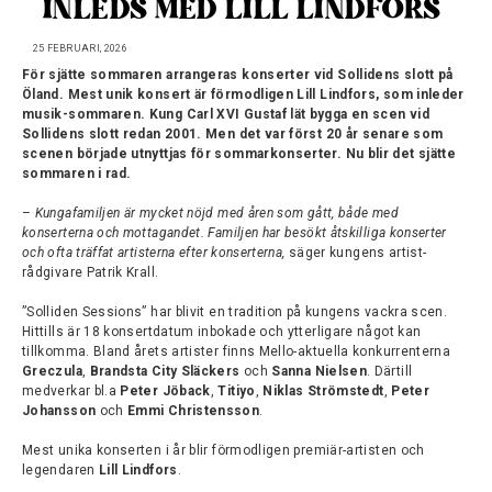
INLEDS MED LILL LINDFORS
25 FEBRUARI, 2026
För sjätte sommaren arrangeras konserter vid Sollidens slott på
Öland. Mest
unik konsert är förmodligen Lill Lindfors, som inleder
musik-sommaren. Kung Carl XVI Gustaf lät bygga en scen vid
Sollidens slott redan 2001. Men det var först 20 år senare som
scenen började utnyttjas för sommarkonserter. Nu blir det sjätte
sommaren i rad.
–
Kungafamiljen är mycket nöjd med åren som gått, både med
konserterna och mottagandet. Familjen har besökt åtskilliga konserter
och ofta träffat artisterna efter konserterna,
säger kungens artist-
rådgivare Patrik Krall.
”Solliden Sessions” har blivit en tradition på kungens vackra scen.
Hittills är 18 konsertdatum inbokade och ytterligare något kan
tillkomma. Bland årets artister finns Mello-aktuella konkurrenterna
Greczula
,
Brandsta City Släckers
och
Sanna Nielsen
. Därtill
medverkar bl.a
Peter Jöback
,
Titiyo
,
Niklas Strömstedt
,
Peter
Johansson
och
Emmi Christensson
.
Mest unika konserten i år blir förmodligen premiär-artisten och
legendaren
Lill Lindfors
.