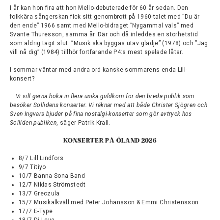
I år kan hon fira att hon Mello-debuterade för 60 år sedan. Den
folkkära sångerskan fick sitt genombrott på 1960-talet med ”Du är
den ende” 1966 samt med Mello-bidraget ”Nygammal vals” med
Svante Thuresson, samma år. Där och då inleddes en storhetstid
som aldrig tagit slut. ”Musik ska byggas utav glädje” (1978) och ”Jag
vill nå dig” (1984) tillhör fortfarande P4:s mest spelade låtar.
I sommar väntar med andra ord kanske sommarens enda Lill-
konsert?
–
Vi vill gärna boka in flera unika guldkorn för den breda publik som
besöker Sollidens
konserter. Vi räknar med att både Christer Sjögren och
Sven Ingvars bjuder på fina
nostalgi-konserter som gör avtryck hos
Solliden-publiken
, säger Patrik Krall.
KONSERTER PÅ ÖLAND 2026
8/7 Lill Lindfors
9/7 Titiyo
10/7 Banna Sona Band
12/7 Niklas Strömstedt
13/7 Greczula
15/7 Musikalkväll med Peter Johansson & Emmi Christensson
17/7 E-Type