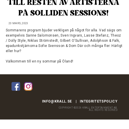
TILL RESTEN AV ARTISTERNA 
PÅ SOLLIDEN SESSIONS!
23 MARS, 2023
Sommarens program bjuder verkligen på något för alla. Vad sägs om
exempelvis Sanne Salomonsen, Sven Ingvars, Lasse Stefanz, Theoz
/ Dolly Style, Niklas Strömstedt, Gilbert O’Sullivan, Adolphson & Falk,
epadunkstjärnorna Sofie Svensson & Dom Där och många fler. Härligt
eller hur?
Välkommen till en ny sommar på Öland!
INFO@KRALL.SE
INTEGRITETSPOLICY
COPYRIGHT ©2026 KRALL ENTERTAINMENT AB.
ALL RIGHTS RESERVED