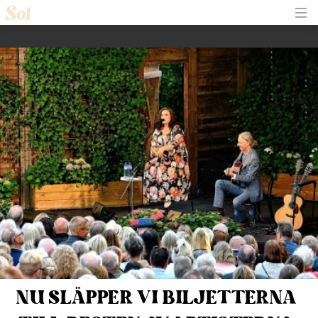
Hem
Om Solliden Sessions
Frågor och Svar
Biljetter
Servering
Nyheter
Historik
Kontakt
NU SLÄPPER VI BILJETTERNA 