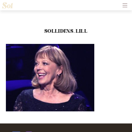
Hem
Om Solliden Sessions
Frågor och Svar
Biljetter
SOLLIDENS_LILL
Servering
Nyheter
Historik
Kontakt