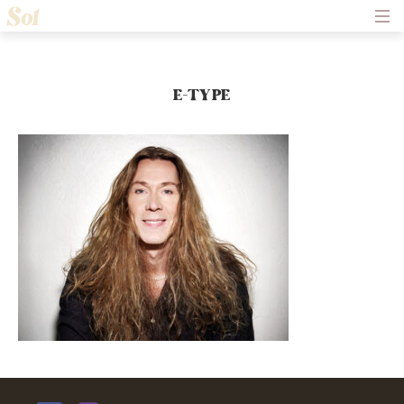
Hem
Om Solliden Sessions
Frågor och Svar
Biljetter
E-TYPE
Servering
Nyheter
Historik
Kontakt