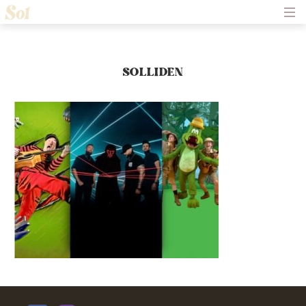
Hem
Om Solliden Sessions
Frågor och Svar
Biljetter
SOLLIDEN
Servering
Nyheter
Historik
Kontakt